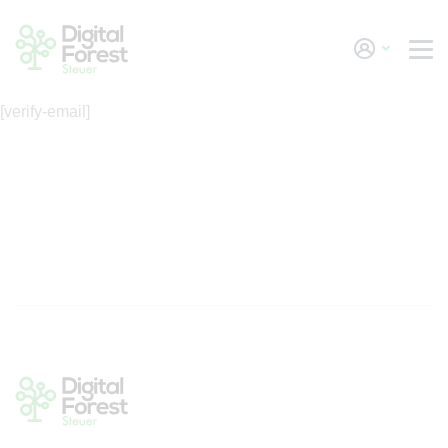
Skip to main content
[verify-email]