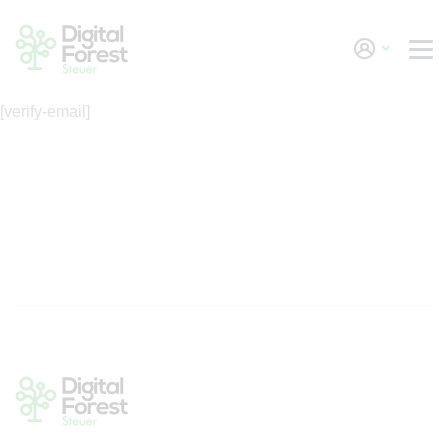
Skip to main content
[verify-email]