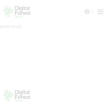
Skip to main content
[verify-email]