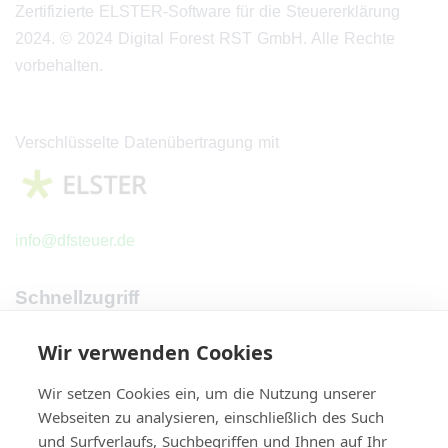
Zertifizierte ELSTER-Software für die Steuererklärung
2024. © 2024 Digital Forest RST GmbH.
Alle Rechte
vorbehalten.
Verschlüsselte Datenübertragung mit
info@dfsteuer.de
Schnellzugriff
Strona główna
Wir verwenden Cookies
Cennik
Wir setzen Cookies ein, um die Nutzung unserer
O nas
Webseiten zu analysieren, einschließlich des Such
Kontakt
und Surfverlaufs, Suchbegriffen und Ihnen auf Ihr