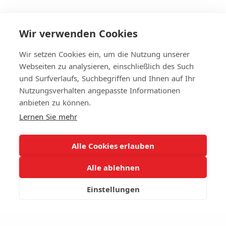
Wir verwenden Cookies
Wir setzen Cookies ein, um die Nutzung unserer
Webseiten zu analysieren, einschließlich des Such
und Surfverlaufs, Suchbegriffen und Ihnen auf Ihr
Nutzungsverhalten angepasste Informationen
anbieten zu können.
Lernen Sie mehr
Alle Cookies erlauben
Alle ablehnen
Zertifizierte ELSTER-Software für die Steuererklärung
2024. © 2024 Digital Forest RST GmbH.
Alle Rechte
Einstellungen
vorbehalten.